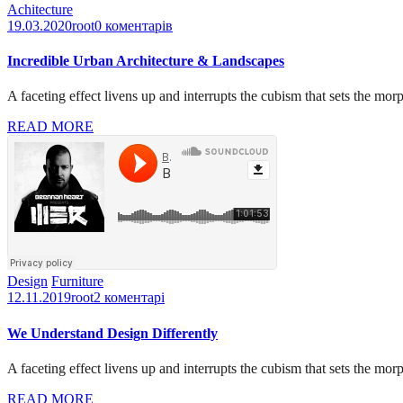
Achitecture
19.03.2020
root
0 коментарів
Incredible Urban Architecture & Landscapes
A faceting effect livens up and interrupts the cubism that sets the mor
READ MORE
Design
Furniture
12.11.2019
root
2 коментарі
We Understand Design Differently
A faceting effect livens up and interrupts the cubism that sets the mor
READ MORE