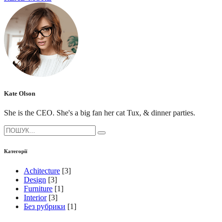
Kate Olson
She is the CEO. She's a big fan her cat Tux, & dinner parties.
Search
for:
Категорії
Achitecture
[3]
Design
[3]
Furniture
[1]
Interior
[3]
Без рубрики
[1]